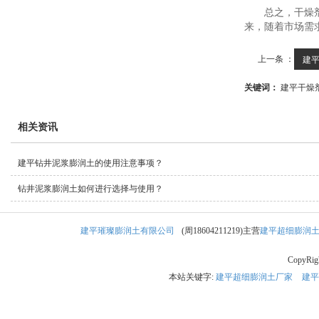
总之，干燥
来，随着市场需
上一条 ：
建平
关键词：
建平干燥
相关资讯
建平钻井泥浆膨润土的使用注意事项？
钻井泥浆膨润土如何进行选择与使用？
建平璀璨膨润土有限公司
(周18604211219)主营
建平超细膨润
CopyRi
本站关键字:
建平超细膨润土厂家
建平