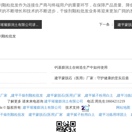
剂颗粒批发作为连接生产商与终端用户的重要环节，在保障产品质量、降
求的不断增长和技术的不断进步，干燥剂颗粒批发业务将迎来更加广阔的
下一条 ：
璀璨膨润土有限公司讲...
建平蒙脱
剂颗粒批发
钙基膨润土在铸造生产中如何使用
建平蒙脱石（医用）厂家：守护健康的坚实后盾
土厂家
,
建平干燥剂颗粒批发
,
建平蒙脱石(医用)厂家
,
建平腻子粉用白土
,
建平冶炼
了解更多 请来来电咨询
建平璀璨膨润土有限公司
电话:周先生18604211219
ght © 版权所有:
建平璀璨膨润土有限公司
技术支持:
网站地图
干燥剂颗粒批发
建平蒙脱石(医用)厂家
建平腻子粉用白土
建平冶炼用球团土