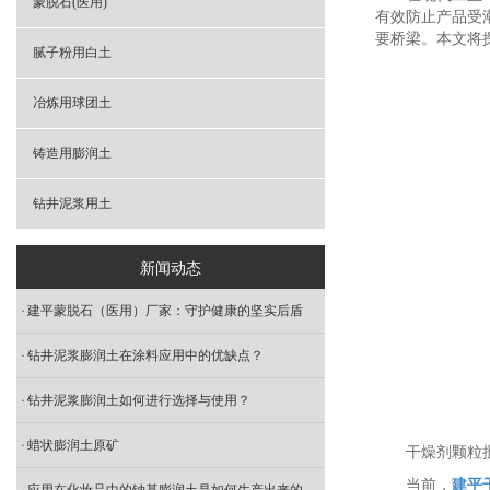
蒙脱石(医用)
有效防止产品受
要桥梁。本文将
腻子粉用白土
冶炼用球团土
铸造用膨润土
钻井泥浆用土
新闻动态
建平蒙脱石（医用）厂家：守护健康的坚实后盾
钻井泥浆膨润土在涂料应用中的优缺点？
钻井泥浆膨润土如何进行选择与使用？
蜡状膨润土原矿
干燥剂颗粒
当前，
建平