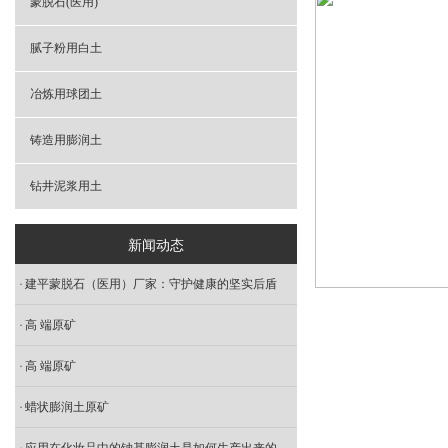
蒙脱石(医用)
腻子粉用白土
冶炼用球团土
铸造用膨润土
钻井泥浆用土
新闻动态
建平蒙脱石（医用）厂家：守护健康的坚实后盾
高 端原矿
高 端原矿
蜡状膨润土原矿